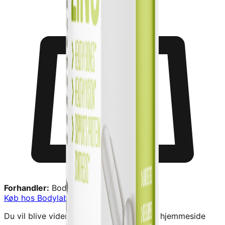
Forhandler:
Bodylab
Køb hos
Bodylab
→
Du vil blive videresendt til forhandlerens hjemmeside