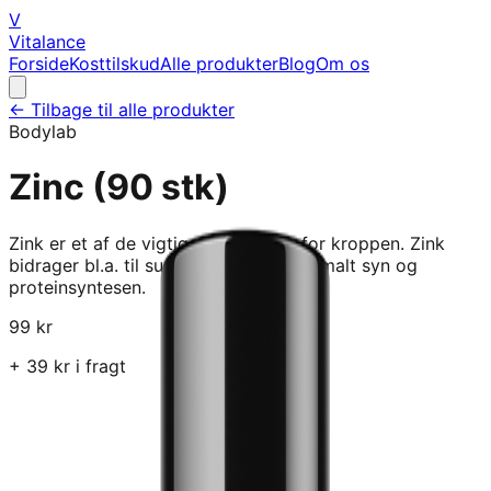
V
Vitalance
Forside
Kosttilskud
Alle produkter
Blog
Om os
← Tilbage til alle produkter
Bodylab
Zinc (90 stk)
Zink er et af de vigtigste mineraler for kroppen. Zink
bidrager bl.a. til sunde knogler, et normalt syn og
proteinsyntesen.
99
kr
+
39
kr i fragt