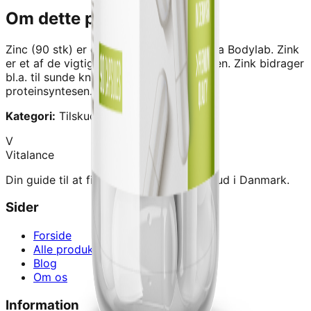
Om dette produkt
Zinc (90 stk)
er et kvalitetskosttilskud fra
Bodylab
.
Zink
er et af de vigtigste mineraler for kroppen. Zink bidrager
bl.a. til sunde knogler, et normalt syn og
proteinsyntesen.
Kategori:
Tilskud › Vitaminer/mineraler
V
Vitalance
Din guide til at finde de bedste kosttilskud i Danmark.
Sider
Forside
Alle produkter
Blog
Om os
Information