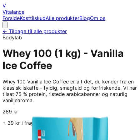
V
Vitalance
Forside
Kosttilskud
Alle produkter
Blog
Om os
← Tilbage til alle produkter
Bodylab
Whey 100 (1 kg) - Vanilla
Ice Coffee
Whey 100 Vanilla Ice Coffee er alt det, du kender fra en
klassisk iskaffe - fyldig, smagfuld og forfriskende. Vi har
tilsat 75 % protein, ristede arabicabønner og naturlig
vaniljearoma.
289
kr
+
39
kr i fragt