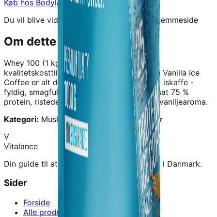
Køb hos
Bodylab
→
Du vil blive videresendt til forhandlerens hjemmeside
Om dette produkt
Whey 100 (1 kg) - Vanilla Ice Coffee
er et
kvalitetskosttilskud fra
Bodylab
.
Whey 100 Vanilla Ice
Coffee er alt det, du kender fra en klassisk iskaffe -
fyldig, smagfuld og forfriskende. Vi har tilsat 75 %
protein, ristede arabicabønner og naturlig vaniljearoma.
Kategori:
Muskelopbygning › Proteinpulver
V
Vitalance
Din guide til at finde de bedste kosttilskud i Danmark.
Sider
Forside
Alle produkter