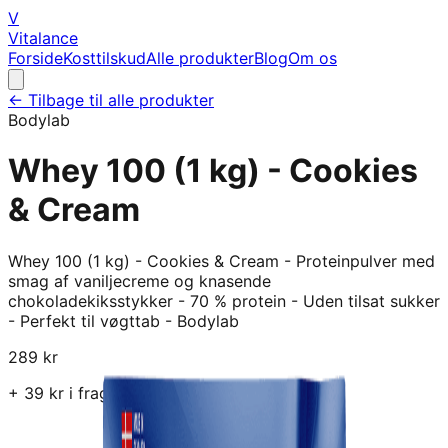
V
Vitalance
Forside
Kosttilskud
Alle produkter
Blog
Om os
← Tilbage til alle produkter
Bodylab
Whey 100 (1 kg) - Cookies
& Cream
Whey 100 (1 kg) - Cookies & Cream - Proteinpulver med
smag af vaniljecreme og knasende
chokoladekiksstykker - 70 % protein - Uden tilsat sukker
- Perfekt til vøgttab - Bodylab
289
kr
+
39
kr i fragt