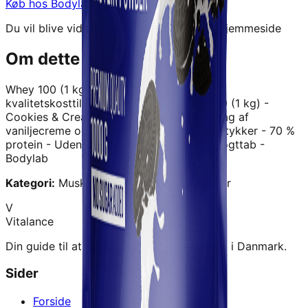
Køb hos
Bodylab
→
Du vil blive videresendt til forhandlerens hjemmeside
Om dette produkt
Whey 100 (1 kg) - Cookies & Cream
er et
kvalitetskosttilskud fra
Bodylab
.
Whey 100 (1 kg) -
Cookies & Cream - Proteinpulver med smag af
vaniljecreme og knasende chokoladekiksstykker - 70 %
protein - Uden tilsat sukker - Perfekt til vøgttab -
Bodylab
Kategori:
Muskelopbygning › Proteinpulver
V
Vitalance
Din guide til at finde de bedste kosttilskud i Danmark.
Sider
Forside