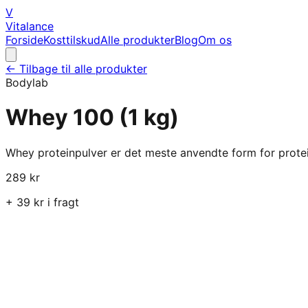
V
Vitalance
Forside
Kosttilskud
Alle produkter
Blog
Om os
← Tilbage til alle produkter
Bodylab
Whey 100 (1 kg)
Whey proteinpulver er det meste anvendte form for protei
289
kr
+
39
kr i fragt