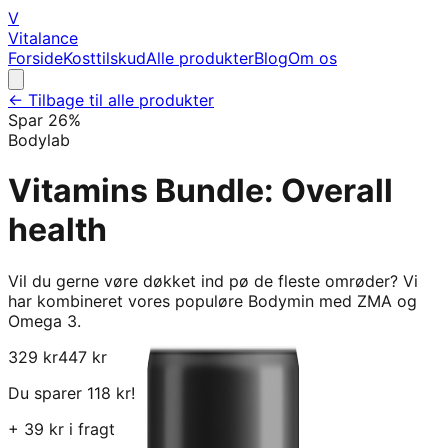
V
Vitalance
Forside
Kosttilskud
Alle produkter
Blog
Om os
← Tilbage til alle produkter
Spar
26
%
Bodylab
Vitamins Bundle: Overall
health
Vil du gerne vøre døkket ind pø de fleste omrøder? Vi
har kombineret vores populøre Bodymin med ZMA og
Omega 3.
329
kr
447
kr
Du sparer
118
kr!
+
39
kr i fragt