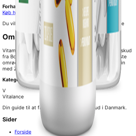
Forhandler:
Bodylab
Køb hos
Bodylab
→
Du vil blive videresendt til forhandlerens hjemmeside
Om dette produkt
Vitamins Bundle: Overall health
er et kvalitetskosttilskud
fra
Bodylab
.
Vil du gerne vøre døkket ind pø de fleste
omrøder? Vi har kombineret vores populøre Bodymin
med ZMA og Omega 3.
Kategori:
Tilskud
V
Vitalance
Din guide til at finde de bedste kosttilskud i Danmark.
Sider
Forside