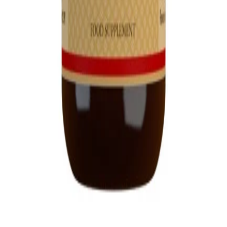
Forhandler:
Signaturshop
Køb hos
Signaturshop
→
Du vil blive videresendt til forhandlerens hjemmeside
Om dette produkt
Vitamin D3 1000IU - 250 Softgels - Solgar
er et
kvalitetskosttilskud fra
Signaturshop
.
Solgar Vitamin D3
1000 IU (25 ), en formular, der indeholder vitamin D i en
form, der er let for kroppen at bruge. D3 bidrager til
kroppens velbefindende. Der findes adskillige,
veldokumenterede undersøgelser, der viser vitaminets
gavnlige effekter. I vin
Kategori:
Kosttilskud
V
Vitalance
Din guide til at finde de bedste kosttilskud i Danmark.
Sider