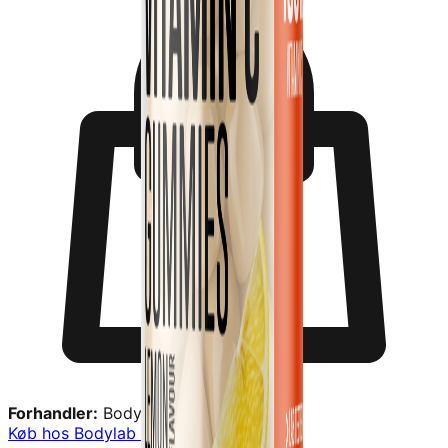
Forhandler:
Bodylab
Køb hos
Bodylab
→