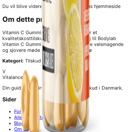
Du vil blive videresendt til forhandlerens hjemmeside
Om dette produkt
Vitamin C Gummies (60 stk) - Lemon
er et
kvalitetskosttilskud fra
Bodylab
.
Sig hej til Bodylab
Vitamin C Gummies - en nemmere, mere velsmagende
og sjovere møde at fø sine vitaminer pø
Kategori:
Tilskud › Vitaminer/mineraler
V
Vitalance
Din guide til at finde de bedste kosttilskud i Danmark.
Sider
Forside
Alle produkter
Blog
Om os