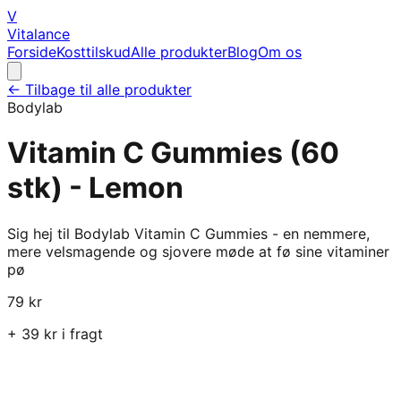
V
Vitalance
Forside
Kosttilskud
Alle produkter
Blog
Om os
← Tilbage til alle produkter
Bodylab
Vitamin C Gummies (60
stk) - Lemon
Sig hej til Bodylab Vitamin C Gummies - en nemmere,
mere velsmagende og sjovere møde at fø sine vitaminer
pø
79
kr
+
39
kr i fragt