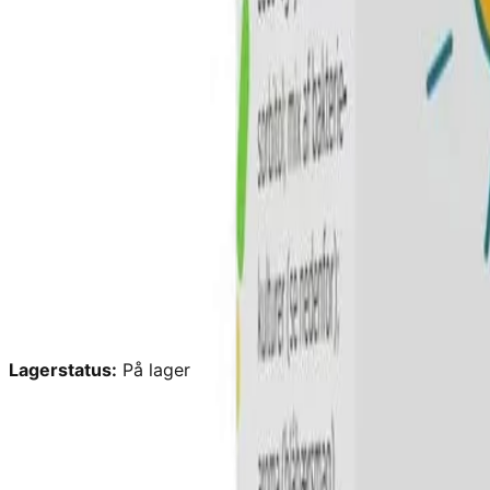
Lagerstatus:
På lager