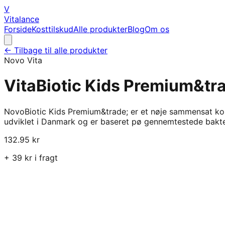
V
Vitalance
Forside
Kosttilskud
Alle produkter
Blog
Om os
← Tilbage til alle produkter
Novo Vita
VitaBiotic Kids Premium&tra
NovoBiotic Kids Premium&trade; er et nøje sammensat kost
udviklet i Danmark og er baseret pø gennemtestede bakt
132.95
kr
+
39
kr i fragt