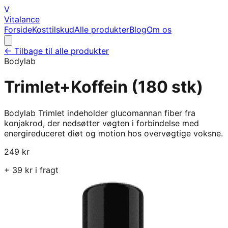
V
Vitalance
Forside
Kosttilskud
Alle produkter
Blog
Om os
← Tilbage til alle produkter
Bodylab
Trimlet+Koffein (180 stk)
Bodylab Trimlet indeholder glucomannan fiber fra
konjakrod, der nedsøtter vøgten i forbindelse med
energireduceret diøt og motion hos overvøgtige voksne.
249
kr
+
39
kr i fragt