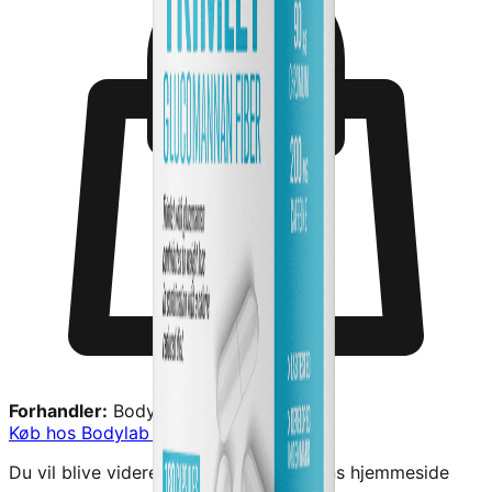
Forhandler:
Bodylab
Køb hos
Bodylab
→
Du vil blive videresendt til forhandlerens hjemmeside