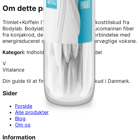
Om dette produkt
Trimlet+Koffein (180 stk)
er et kvalitetskosttilskud fra
Bodylab
.
Bodylab Trimlet indeholder glucomannan fiber
fra konjakrod, der nedsøtter vøgten i forbindelse med
energireduceret diøt og motion hos overvøgtige voksne.
Kategori:
Indhold › Guides › Slankemiddel
V
Vitalance
Din guide til at finde de bedste kosttilskud i Danmark.
Sider
Forside
Alle produkter
Blog
Om os
Information