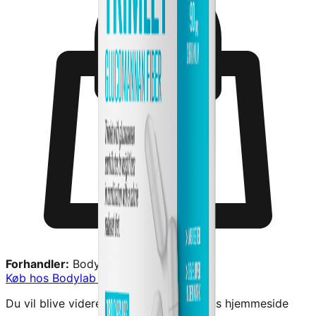
Forhandler:
Bodylab
Køb hos
Bodylab
→
Du vil blive videresendt til forhandlerens hjemmeside