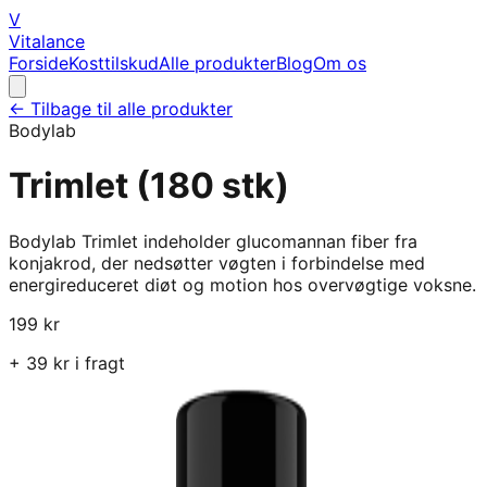
V
Vitalance
Forside
Kosttilskud
Alle produkter
Blog
Om os
← Tilbage til alle produkter
Bodylab
Trimlet (180 stk)
Bodylab Trimlet indeholder glucomannan fiber fra
konjakrod, der nedsøtter vøgten i forbindelse med
energireduceret diøt og motion hos overvøgtige voksne.
199
kr
+
39
kr i fragt