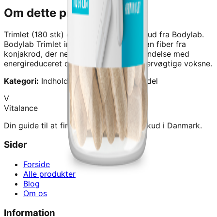
Om dette produkt
Trimlet (180 stk)
er et kvalitetskosttilskud fra
Bodylab
.
Bodylab Trimlet indeholder glucomannan fiber fra
konjakrod, der nedsøtter vøgten i forbindelse med
energireduceret diøt og motion hos overvøgtige voksne.
Kategori:
Indhold › Guides › Slankemiddel
V
Vitalance
Din guide til at finde de bedste kosttilskud i Danmark.
Sider
Forside
Alle produkter
Blog
Om os
Information