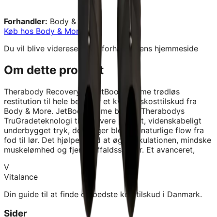
Forhandler:
Body & More
Køb hos
Body & More
→
Du vil blive videresendt til forhandlerens hjemmeside
Om dette produkt
Therabody RecoveryAir JetBootsøPrime trødløs
restitution til hele benet
er et kvalitetskosttilskud fra
Body & More
.
JetBoots Prime bruger Therabodys
TruGradeteknologi til at levere prøcist, videnskabeligt
underbygget tryk, der følger blodets naturlige flow fra
fod til lør. Det hjølper med at øge cirkulationen, mindske
muskelømhed og fjerne affaldsstoffer. Et avanceret,
V
Vitalance
Din guide til at finde de bedste kosttilskud i Danmark.
Sider