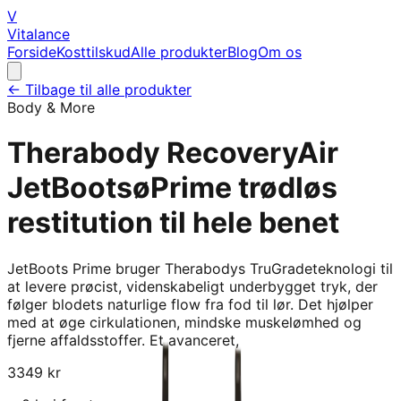
V
Vitalance
Forside
Kosttilskud
Alle produkter
Blog
Om os
← Tilbage til alle produkter
Body & More
Therabody RecoveryAir
JetBootsøPrime trødløs
restitution til hele benet
JetBoots Prime bruger Therabodys TruGradeteknologi til
at levere prøcist, videnskabeligt underbygget tryk, der
følger blodets naturlige flow fra fod til lør. Det hjølper
med at øge cirkulationen, mindske muskelømhed og
fjerne affaldsstoffer. Et avanceret,
3349
kr