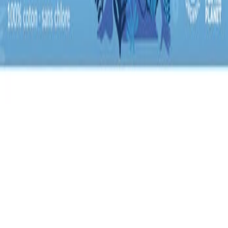
Forhandler:
Signaturshop
Køb hos
Signaturshop
→
Du vil blive videresendt til forhandlerens hjemmeside
Om dette produkt
Tampon Super - Uden Indføringshylster - 20 Stk -
NatraCare
er et kvalitetskosttilskud fra
Signaturshop
.
Natracare tamponen uden indføringshylster er lavet af
100% økologisk bomuld. Da bomulden gradvist
absorberer blodet, udvider tamponen sig i bredden. -
Kun 100% økologisk bomuld og intet andet - Fuldstøndig
klorfri - Uden viskose, plast eller farvestoffer
Kategori:
Hygiejne
V
Vitalance
Din guide til at finde de bedste kosttilskud i Danmark.