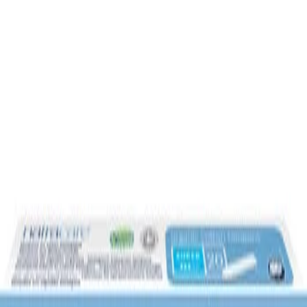
+
49
kr i fragt