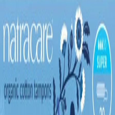
Lagerstatus:
in_stock