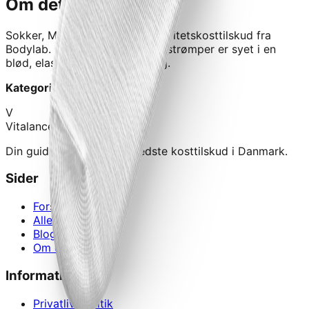
Om dette produkt
Sokker, M (str. 39-42)
er et kvalitetskosttilskud fra
Bodylab
.
Vores limited-edition strømper er syet i en
blød, elastisk bomuldsblanding.
Kategori:
Tøj & Tilbehør › Tøj
V
Vitalance
Din guide til at finde de bedste kosttilskud i Danmark.
Sider
Forside
Alle produkter
Blog
Om os
Information
Privatlivspolitik