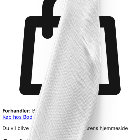
Forhandler:
Bodylab
Køb hos
Bodylab
→
Du vil blive videresendt til forhandlerens hjemmeside