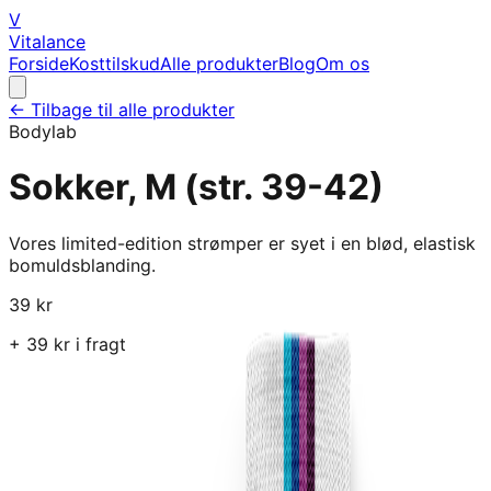
V
Vitalance
Forside
Kosttilskud
Alle produkter
Blog
Om os
← Tilbage til alle produkter
Bodylab
Sokker, M (str. 39-42)
Vores limited-edition strømper er syet i en blød, elastisk
bomuldsblanding.
39
kr
+
39
kr i fragt