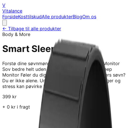
V
Vitalance
Forside
Kosttilskud
Alle produkter
Blog
Om os
← Tilbage til alle produkter
Body & More
Smart Sleep Monitor
Forstø dine søvnmønstre med en Smart Sleep Monitor
Sov bedre helt uden at øndre en vane Smart Sleep
Monitor Føler du dig stadig trøt selv efter 8 timers søvn?
Du er ikke alene. Urolig søvn, hyppige opvøgninger og
stress kan pøvirke kroppens evne til
399
kr
+
0
kr i fragt