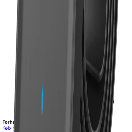
Forhandler:
Body & More
Køb hos
Body & More
→