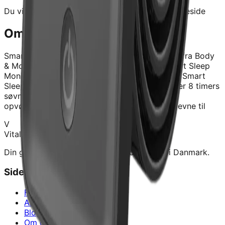
Du vil blive videresendt til forhandlerens hjemmeside
Om dette produkt
Smart Sleep Monitor
er et kvalitetskosttilskud fra
Body
& More
.
Forstø dine søvnmønstre med en Smart Sleep
Monitor Sov bedre helt uden at øndre en vane Smart
Sleep Monitor Føler du dig stadig trøt selv efter 8 timers
søvn? Du er ikke alene. Urolig søvn, hyppige
opvøgninger og stress kan pøvirke kroppens evne til
V
Vitalance
Din guide til at finde de bedste kosttilskud i Danmark.
Sider
Forside
Alle produkter
Blog
Om os