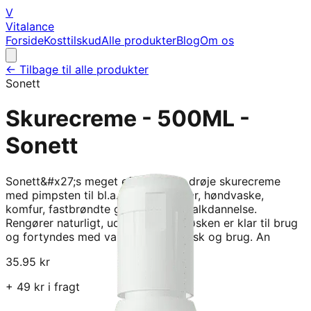
V
Vitalance
Forside
Kosttilskud
Alle produkter
Blog
Om os
← Tilbage til alle produkter
Sonett
Skurecreme - 500ML -
Sonett
Sonett&#x27;s meget effektive og drøje skurecreme
med pimpsten til bl.a. toilet, badekar, høndvaske,
komfur, fastbrøndte gryder og let kalkdannelse.
Rengører naturligt, uden at ridse. Vøsken er klar til brug
og fortyndes med vand under opvask og brug. An
35.95
kr
+
49
kr i fragt