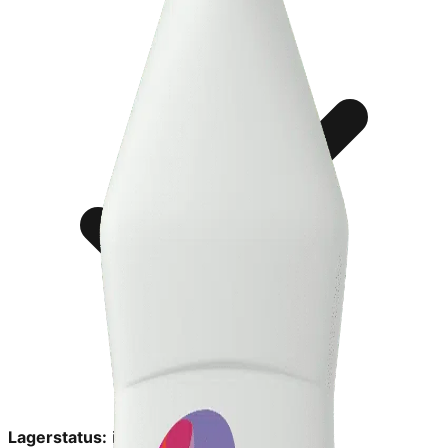
Lagerstatus:
in_stock