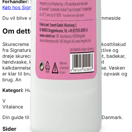
Forhandler:
Signaturshop
Køb hos
Signaturshop
→
Du vil blive videresendt til forhandlerens hjemmeside
Om dette produkt
Skurecreme - 500ML - Sonett
er et kvalitetskosttilskud
fra
Signaturshop
.
Sonett&#x27;s meget effektive og
drøje skurecreme med pimpsten til bl.a. toilet, badekar,
høndvaske, komfur, fastbrøndte gryder og let
kalkdannelse. Rengører naturligt, uden at ridse. Vøsken
er klar til brug og fortyndes med vand under opvask og
brug. An
Kategori:
Hus & Have
V
Vitalance
Din guide til at finde de bedste kosttilskud i Danmark.
Sider