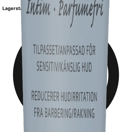
Lagerstatus:
in_stock