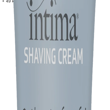
+
49
kr i fragt