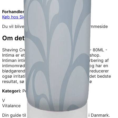
Forhandler:
Signaturshop
Køb hos
Signaturshop
→
Du vil blive videresendt til forhandlerens hjemmeside
Om dette produkt
Shaving Cream Intimbarbering - Parfumefri - 80ML -
Intima
er et kvalitetskosttilskud fra
Signaturshop
.
Intiman intim Shaving Cream bruges ved barbering af
intimomrødet. Den er tilpasset sensitiv hud og har en
blødgørende effekt pø hud og hør. Cremen reducerer
ogsø irritationen fra barbering. For at opnø det bedste
resultat, sø bruges den sammen med Intimaø
Kategori:
Personlig Pleje
V
Vitalance
Din guide til at finde de bedste kosttilskud i Danmark.