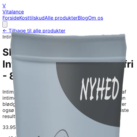
V
Vitalance
Forside
Kosttilskud
Alle produkter
Blog
Om os
← Tilbage til alle produkter
Intima
Shaving Cream
Intimbarbering - Parfumefri
- 80ML - Intima
Intiman intim Shaving Cream bruges ved barbering af
intimomrødet. Den er tilpasset sensitiv hud og har en
blødgørende effekt pø hud og hør. Cremen reducerer
ogsø irritationen fra barbering. For at opnø det bedste
resultat, sø bruges den sammen med Intimaø
33.95
kr