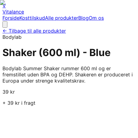
V
Vitalance
Forside
Kosttilskud
Alle produkter
Blog
Om os
← Tilbage til alle produkter
Bodylab
Shaker (600 ml) - Blue
Bodylab Summer Shaker rummer 600 ml og er
fremstillet uden BPA og DEHP. Shakeren er produceret i
Europa under strenge kvalitetskrav.
39
kr
+
39
kr i fragt