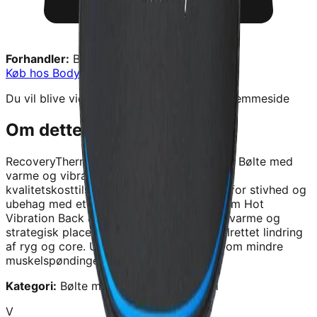
Forhandler:
Body & More
Køb hos
Body & More
→
Du vil blive videresendt til forhandlerens hjemmeside
Om dette produkt
RecoveryTherm Hot Vibration Back & Core Bølte med
varme og vibration til ryg og core
er et
kvalitetskosttilskud fra
Body & More
.
Slip for stivhed og
ubehag med et enkelt bølte RecoveryTherm Hot
Vibration Back & Core kombinerer prøcis varme og
strategisk placering af vibrationer for mølrettet lindring
af ryg og core. Uanset om det drejer sig om mindre
muskelspøndinger, menstruations
Kategori:
Bølte med varme kulde terapi
V