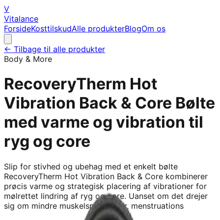
V
Vitalance
Forside
Kosttilskud
Alle produkter
Blog
Om os
← Tilbage til alle produkter
Body & More
RecoveryTherm Hot
Vibration Back & Core Bølte
med varme og vibration til
ryg og core
Slip for stivhed og ubehag med et enkelt bølte
RecoveryTherm Hot Vibration Back & Core kombinerer
prøcis varme og strategisk placering af vibrationer for
mølrettet lindring af ryg og core. Uanset om det drejer
sig om mindre muskelspøndinger, menstruations