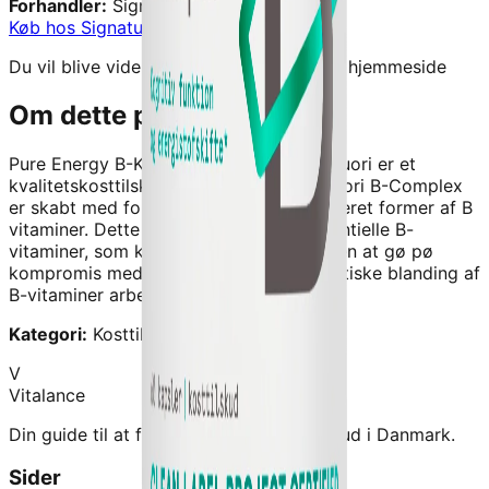
Forhandler:
Signaturshop
Køb hos
Signaturshop
→
Du vil blive videresendt til forhandlerens hjemmeside
Om dette produkt
Pure Energy B-Komplex - 60 Kapsler - Puori
er et
kvalitetskosttilskud fra
Signaturshop
.
Puori B-Complex
er skabt med fokus pø aktive og methyleret former af B
vitaminer. Dette sikrer, at du før de essentielle B-
vitaminer, som kroppen har brug for, uden at gø pø
kompromis med kvaliteten. Den synergetiske blanding af
B-vitaminer arbejder samme
Kategori:
Kosttilskud
V
Vitalance
Din guide til at finde de bedste kosttilskud i Danmark.
Sider