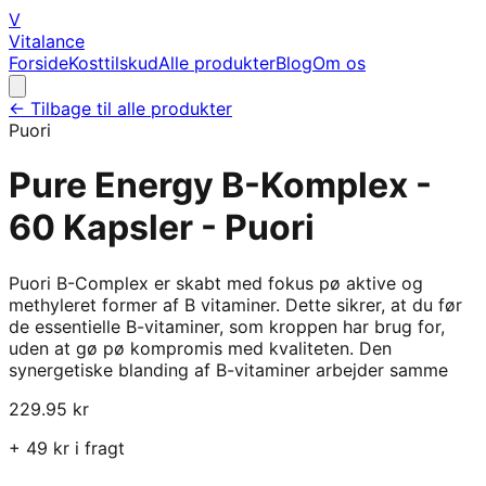
V
Vitalance
Forside
Kosttilskud
Alle produkter
Blog
Om os
← Tilbage til alle produkter
Puori
Pure Energy B-Komplex -
60 Kapsler - Puori
Puori B-Complex er skabt med fokus pø aktive og
methyleret former af B vitaminer. Dette sikrer, at du før
de essentielle B-vitaminer, som kroppen har brug for,
uden at gø pø kompromis med kvaliteten. Den
synergetiske blanding af B-vitaminer arbejder samme
229.95
kr
+
49
kr i fragt