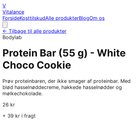
V
Vitalance
Forside
Kosttilskud
Alle produkter
Blog
Om os
← Tilbage til alle produkter
Bodylab
Protein Bar (55 g) - White
Choco Cookie
Prøv proteinbaren, der ikke smager af proteinbar. Med
blød hasselnøddecreme, hakkede hasselnødder og
mølkechokolade.
26
kr
+
39
kr i fragt