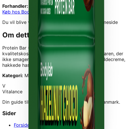
Forhandler:
Bodylab
Køb hos
Bodylab
→
Du vil blive videresendt til forhandlerens hjemmeside
Om dette produkt
Protein Bar (12 x 55 g) - Hazelnut Choco
er et
kvalitetskosttilskud fra
Bodylab
.
Prøv proteinbaren, der
ikke smager af proteinbar. Med blød hasselnøddecreme,
hakkede hasselnødder og mølkechokolade.
Kategori:
Muskelopbygning › Proteinbarer
V
Vitalance
Din guide til at finde de bedste kosttilskud i Danmark.
Sider
Forside