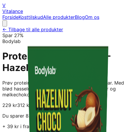
V
Vitalance
Forside
Kosttilskud
Alle produkter
Blog
Om os
← Tilbage til alle produkter
Spar
27
%
Bodylab
Protein Bar (12 x 55 g) -
Hazelnut Choco
Prøv proteinbaren, der ikke smager af proteinbar. Med
blød hasselnøddecreme, hakkede hasselnødder og
mølkechokolade.
229
kr
312
kr
Du sparer
83
kr!
+
39
kr i fragt