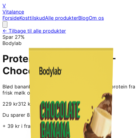
V
Vitalance
Forside
Kosttilskud
Alle produkter
Blog
Om os
← Tilbage til alle produkter
Spar
27
%
Bodylab
Protein Bar (12 x 55 g) -
Chocolate Banana
Blød bananbar med cremet karamel, premium protein fra
frisk mølk og 0 gram tilsat sukker.
229
kr
312
kr
Du sparer
83
kr!
+
39
kr i fragt