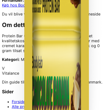
Forhandler:
Bodylab
Køb hos
Bodylab
→
Du vil blive videresendt til forhandlerens hjemmeside
Om dette produkt
Protein Bar (12 x 55 g) - Chocolate Banana
er et
kvalitetskosttilskud fra
Bodylab
.
Blød bananbar med
cremet karamel, premium protein fra frisk mølk og 0
gram tilsat sukker.
Kategori:
Muskelopbygning › Proteinbarer
V
Vitalance
Din guide til at finde de bedste kosttilskud i Danmark.
Sider
Forside
Alle produkter