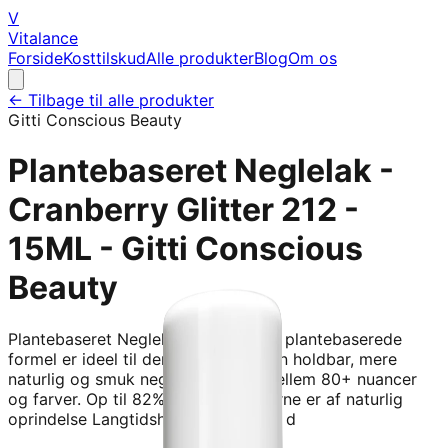
V
Vitalance
Forside
Kosttilskud
Alle produkter
Blog
Om os
← Tilbage til alle produkter
Gitti Conscious Beauty
Plantebaseret Neglelak -
Cranberry Glitter 212 -
15ML - Gitti Conscious
Beauty
Plantebaseret Neglelak Gitti&#x27;s plantebaserede
formel er ideel til dem, der ønsker en holdbar, mere
naturlig og smuk neglelak - vølg imellem 80+ nuancer
og farver. Op til 82% af ingredienserne er af naturlig
oprindelse Langtidsholdbar op til 10 d