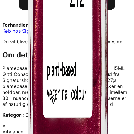
Forhandler:
Signaturshop
Køb hos
Signaturshop
→
Du vil blive videresendt til forhandlerens hjemmeside
Om dette produkt
Plantebaseret Neglelak - Cranberry Glitter 212 - 15ML -
Gitti Conscious Beauty
er et kvalitetskosttilskud fra
Signaturshop
.
Plantebaseret Neglelak Gitti&#x27;s
plantebaserede formel er ideel til dem, der ønsker en
holdbar, mere naturlig og smuk neglelak - vølg imellem
80+ nuancer og farver. Op til 82% af ingredienserne er
af naturlig oprindelse Langtidsholdbar op til 10 d
Kategori:
Beauty
V
Vitalance