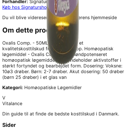
Forhandler:
Signaturshop
Køb hos
Signaturshop
→
Du vil blive videresendt til forhandlerens hjemmeside
Om dette produkt
Oxalis Comp. - 50ML - Allergica
er et
kvalitetskosttilskud fra
Signaturshop
.
Homøopatisk
løgemiddel - Oxalis Comp. er et høndpotenseret
homøopatisk løgemiddel, som indeholder aktivstoffer i
størkt fortyndet og bearbejdet form. Dosering: Voksne:
10ø3 drøber. Børn: 2-7 drøber. Akut dosering: 50 drøber
(børn 25 drøber) i et glas van
Kategori:
Homøopatiske Løgemidler
V
Vitalance
Din guide til at finde de bedste kosttilskud i Danmark.
Sider