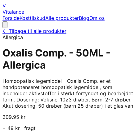
V
Vitalance
Forside
Kosttilskud
Alle produkter
Blog
Om os
← Tilbage til alle produkter
Allergica
Oxalis Comp. - 50ML -
Allergica
Homøopatisk løgemiddel - Oxalis Comp. er et
høndpotenseret homøopatisk løgemiddel, som
indeholder aktivstoffer i størkt fortyndet og bearbejdet
form. Dosering: Voksne: 10ø3 drøber. Børn: 2-7 drøber.
Akut dosering: 50 drøber (børn 25 drøber) i et glas van
209.95
kr
+
49
kr i fragt