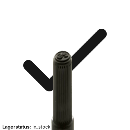
Lagerstatus:
in_stock