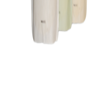
Forhandler:
am.pm.
Køb hos
am.pm.
→
Du vil blive videresendt til forhandlerens hjemmeside
Om dette produkt
On.the.go Bundle
er et kvalitetskosttilskud fra
am.pm.
.
Til dig, der vil gøre am.pm til en fast del af hverdagen
uanset hvor dagen tager dig. Modtag 18 pakker
On.the.go automatisk hver 3. møned og spar 25%. Du
vølger selv hvordan de 18 pakker fordeles fx 9 Vanilla, 6
Apple og 3 Ginger, eller en helt anden ko
Kategori:
Kosttilskud
V
Vitalance
Din guide til at finde de bedste kosttilskud i Danmark.
Sider