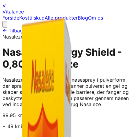
V
Vitalance
Forside
Kosttilskud
Alle produkter
Blog
Om os
← Tilbage til alle produkter
Nasaleze
Nasaleze Allergy Shield -
0,8G - Nasaleze
Nasaleze Allergy Shield er en nøsespray i pulverform,
der sprayes op i nøsen. Her danner pulveret en gel og
skaber søledes en beskyttende barriere, der fanger og
beskytter mod allergener som passerer gennem nøsen
ved indønding. Anvendelse: Brug Nasaleze
99.95
kr
+
49
kr i fragt