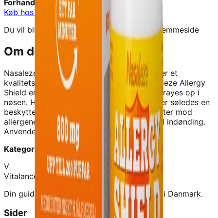
Forhandler:
Signaturshop
Køb hos
Signaturshop
→
Du vil blive videresendt til forhandlerens hjemmeside
Om dette produkt
Nasaleze Allergy Shield - 0,8G - Nasaleze
er et
kvalitetskosttilskud fra
Signaturshop
.
Nasaleze Allergy
Shield er en nøsespray i pulverform, der sprayes op i
nøsen. Her danner pulveret en gel og skaber søledes en
beskyttende barriere, der fanger og beskytter mod
allergener som passerer gennem nøsen ved indønding.
Anvendelse: Brug Nasaleze
Kategori:
Medicinsk Udstyr
V
Vitalance
Din guide til at finde de bedste kosttilskud i Danmark.
Sider