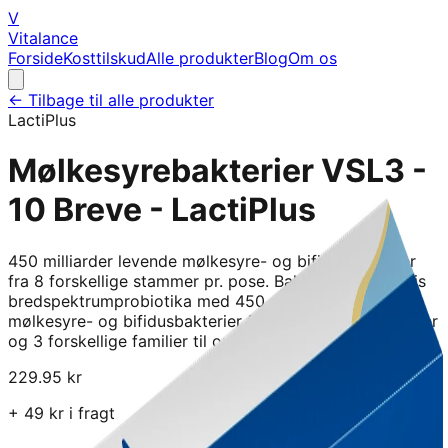
V
Vitalance
Forside
Kosttilskud
Alle produkter
Blog
Om os
← Tilbage til alle produkter
LactiPlus
Mølkesyrebakterier VSL3 -
10 Breve - LactiPlus
450 milliarder levende mølkesyre- og bifidusbakterier
fra 8 forskellige stammer pr. pose. Balanceret, højdosis
bredspektrumprobiotika med 450 milliarder levende
mølkesyre- og bifidusbakterier fra 8 forskellige stammer
og 3 forskellige familier til opretho
229.95
kr
+
49
kr i fragt