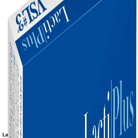
Lagerstatus:
in_stock