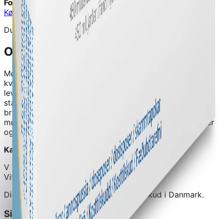
Forhandler:
Signaturshop
Køb hos
Signaturshop
→
Du vil blive videresendt til forhandlerens hjemmeside
Om dette produkt
Mølkesyrebakterier VSL3 - 10 Breve - LactiPlus
er et
kvalitetskosttilskud fra
Signaturshop
.
450 milliarder
levende mølkesyre- og bifidusbakterier fra 8 forskellige
stammer pr. pose. Balanceret, højdosis
bredspektrumprobiotika med 450 milliarder levende
mølkesyre- og bifidusbakterier fra 8 forskellige stammer
og 3 forskellige familier til opretho
Kategori:
Kosttilskud
V
Vitalance
Din guide til at finde de bedste kosttilskud i Danmark.
Sider