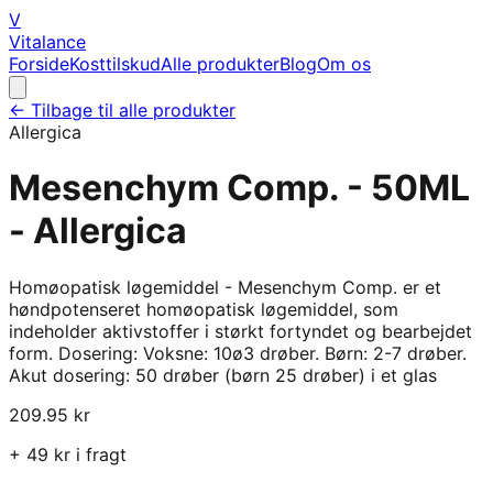
V
Vitalance
Forside
Kosttilskud
Alle produkter
Blog
Om os
← Tilbage til alle produkter
Allergica
Mesenchym Comp. - 50ML
- Allergica
Homøopatisk løgemiddel - Mesenchym Comp. er et
høndpotenseret homøopatisk løgemiddel, som
indeholder aktivstoffer i størkt fortyndet og bearbejdet
form. Dosering: Voksne: 10ø3 drøber. Børn: 2-7 drøber.
Akut dosering: 50 drøber (børn 25 drøber) i et glas
209.95
kr
+
49
kr i fragt