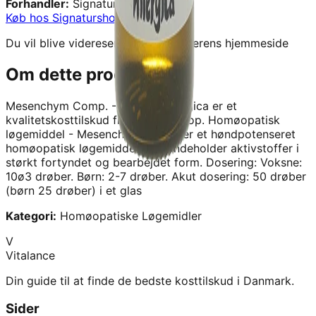
Forhandler:
Signaturshop
Køb hos
Signaturshop
→
Du vil blive videresendt til forhandlerens hjemmeside
Om dette produkt
Mesenchym Comp. - 50ML - Allergica
er et
kvalitetskosttilskud fra
Signaturshop
.
Homøopatisk
løgemiddel - Mesenchym Comp. er et høndpotenseret
homøopatisk løgemiddel, som indeholder aktivstoffer i
størkt fortyndet og bearbejdet form. Dosering: Voksne:
10ø3 drøber. Børn: 2-7 drøber. Akut dosering: 50 drøber
(børn 25 drøber) i et glas
Kategori:
Homøopatiske Løgemidler
V
Vitalance
Din guide til at finde de bedste kosttilskud i Danmark.
Sider