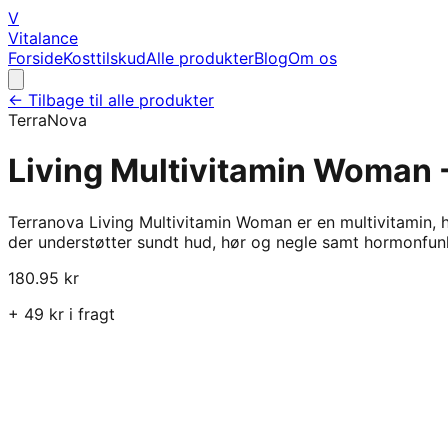
V
Vitalance
Forside
Kosttilskud
Alle produkter
Blog
Om os
← Tilbage til alle produkter
TerraNova
Living Multivitamin Woman 
Terranova Living Multivitamin Woman er en multivitamin, hv
der understøtter sundt hud, hør og negle samt hormonfun
180.95
kr
+
49
kr i fragt