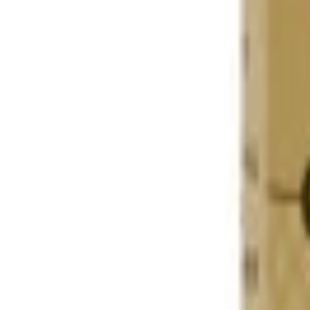
Leveringstid:
2-6 dage