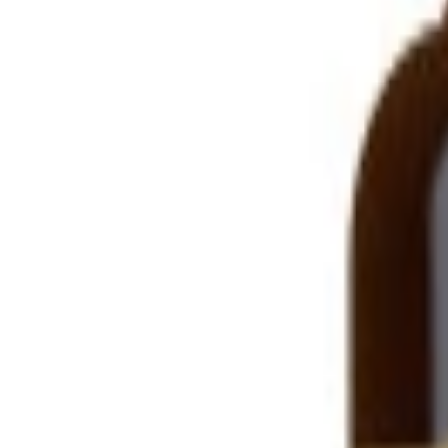
Lagerstatus:
in_stock