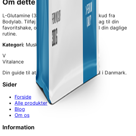
Om dette produkt
L-Glutamine (300 g)
er et kvalitetskosttilskud fra
Bodylab
.
Tilføj nemt L-Glutamine uden smag til din
favoritshake, og fø en ekstra aminosyre til din daglige
rutine.
Kategori:
Muskelopbygning › Aminosyrer
V
Vitalance
Din guide til at finde de bedste kosttilskud i Danmark.
Sider
Forside
Alle produkter
Blog
Om os
Information