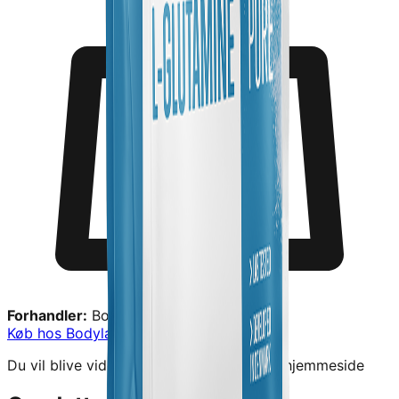
Forhandler:
Bodylab
Køb hos
Bodylab
→
Du vil blive videresendt til forhandlerens hjemmeside