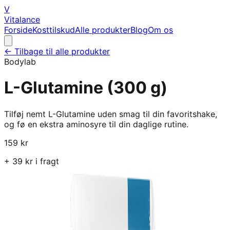
V
Vitalance
Forside
Kosttilskud
Alle produkter
Blog
Om os
← Tilbage til alle produkter
Bodylab
L-Glutamine (300 g)
Tilføj nemt L-Glutamine uden smag til din favoritshake,
og fø en ekstra aminosyre til din daglige rutine.
159
kr
+
39
kr i fragt