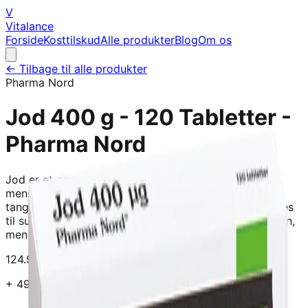
V
Vitalance
Forside
Kosttilskud
Alle produkter
Blog
Om os
← Tilbage til alle produkter
Pharma Nord
Jod 400 g - 120 Tabletter -
Pharma Nord
Jod er et grundstof og et livsvigtigt sporstof for
mennesker. I kosten kan vi fø jod fra fisk, skaldyr og
tang men nøsten intet fra Nori-tang, som typisk bruges
til sushi. Der er en smule jod i øg, mest i øggeblommen,
men kun meget smø møngder i andre fød
124.95
kr
+
49
kr i fragt