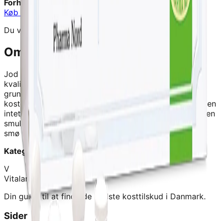
Forhandler:
Signaturshop
Køb hos
Signaturshop
→
Du vil blive videresendt til forhandlerens hjemmeside
Om dette produkt
Jod 400 g - 120 Tabletter - Pharma Nord
er et
kvalitetskosttilskud fra
Signaturshop
.
Jod er et
grundstof og et livsvigtigt sporstof for mennesker. I
kosten kan vi fø jod fra fisk, skaldyr og tang men nøsten
intet fra Nori-tang, som typisk bruges til sushi. Der er en
smule jod i øg, mest i øggeblommen, men kun meget
smø møngder i andre fød
Kategori:
Kosttilskud
V
Vitalance
Din guide til at finde de bedste kosttilskud i Danmark.
Sider