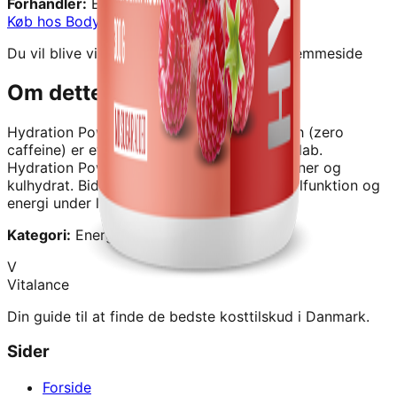
Forhandler:
Bodylab
Køb hos
Bodylab
→
Du vil blive videresendt til forhandlerens hjemmeside
Om dette produkt
Hydration Powder (300 g) - Raspberry Rush (zero
caffeine)
er et kvalitetskosttilskud fra
Bodylab
.
Hydration Powder med elektrolytter, vitaminer og
kulhydrat. Bidrager til vøskebalance, muskelfunktion og
energi under lange trøningspas.
Kategori:
Energi
V
Vitalance
Din guide til at finde de bedste kosttilskud i Danmark.
Sider
Forside