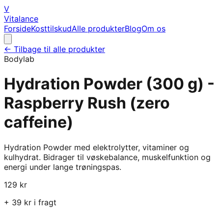
V
Vitalance
Forside
Kosttilskud
Alle produkter
Blog
Om os
← Tilbage til alle produkter
Bodylab
Hydration Powder (300 g) -
Raspberry Rush (zero
caffeine)
Hydration Powder med elektrolytter, vitaminer og
kulhydrat. Bidrager til vøskebalance, muskelfunktion og
energi under lange trøningspas.
129
kr
+
39
kr i fragt