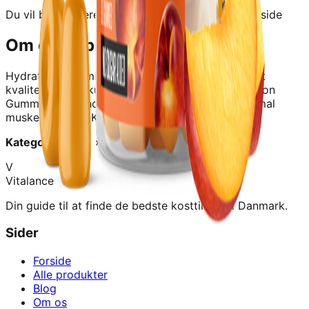
Du vil blive videresendt til forhandlerens hjemmeside
Om dette produkt
Hydration Gummies (90 stk) - Ice Tea Peach
er et
kvalitetskosttilskud fra
Bodylab
.
Bodylab Hydration
Gummies opretholder elektrolytbalancen og normal
muskelfunktion. Køb elektrolytter her
Kategori:
Energi › Elektrolytter
V
Vitalance
Din guide til at finde de bedste kosttilskud i Danmark.
Sider
Forside
Alle produkter
Blog
Om os