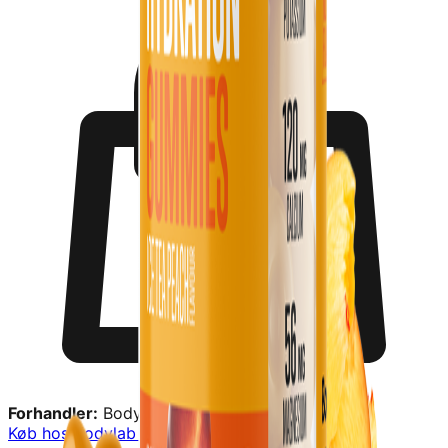
Forhandler:
Bodylab
Køb hos
Bodylab
→