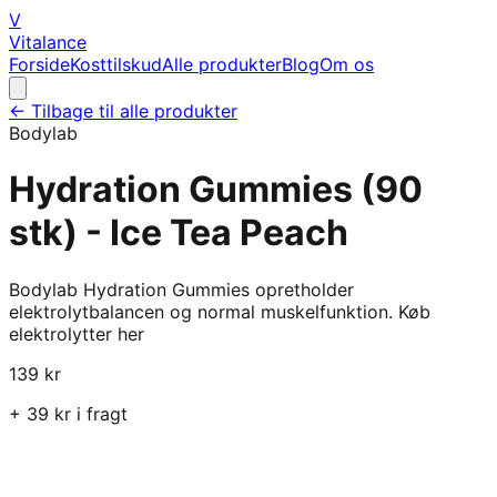
V
Vitalance
Forside
Kosttilskud
Alle produkter
Blog
Om os
← Tilbage til alle produkter
Bodylab
Hydration Gummies (90
stk) - Ice Tea Peach
Bodylab Hydration Gummies opretholder
elektrolytbalancen og normal muskelfunktion. Køb
elektrolytter her
139
kr
+
39
kr i fragt