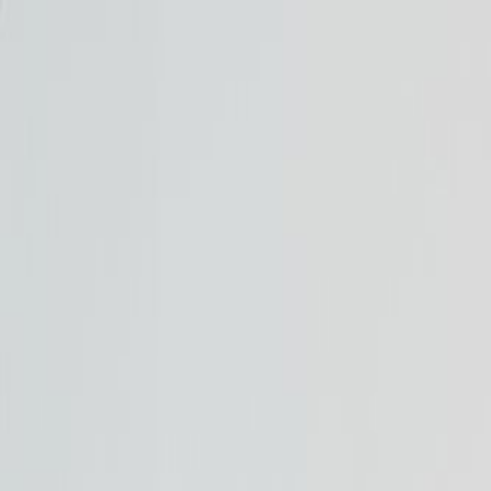
V
Vitalance
Forside
Kosttilskud
Alle produkter
Blog
Om os
← Tilbage til alle produkter
Bodylab
Hoodie - Grey - XL
Sort, grø eller mocha? Uanset hvilken farve du vølger, fø
399
kr
+
39
kr i fragt