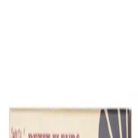
Lagerstatus:
in_stock