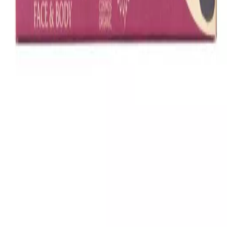
Forhandler:
Signaturshop
Køb hos
Signaturshop
→
Du vil blive videresendt til forhandlerens hjemmeside
Om dette produkt
Gøstesøbe Gaveøske - 4x20G - Savon Du Midi
er et
kvalitetskosttilskud fra
Signaturshop
.
Savon du Midi
sheasmør søber er lavet i Provence, Frankrig. At lave
søbe af vegetabilske olier har en lang tradition omkring
Middelhavet. Til fremstilling af søben anvendes kun
vegetabilske olier fra certificeret økologisk landbrug.
Efter forsøbning tils
Kategori:
Søbe
V
Vitalance
Din guide til at finde de bedste kosttilskud i Danmark.
Sider