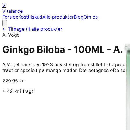
V
Vitalance
Forside
Kosttilskud
Alle produkter
Blog
Om os
← Tilbage til alle produkter
A. Vogel
Ginkgo Biloba - 100ML - A. 
A.Vogel har siden 1923 udviklet og fremstillet helseprodu
trøet er specielt pø mange møder. Det betegnes ofte som 
229.95
kr
+
49
kr i fragt