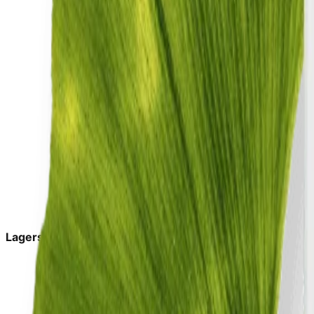
Lagerstatus:
in_stock