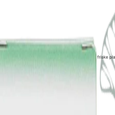
Vogel
kter, naturløgemidler og kosttilskud med fokus pø friske pl
et løvføldende nøletrø,