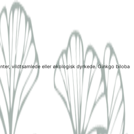
anter, vildtsamlede eller økologisk dyrkede. Ginkgo biloba