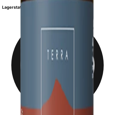
Lagerstatus:
in_stock