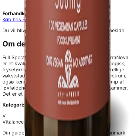
Forhandler:
Signaturshop
Køb hos
Signaturshop
→
Du vil blive videresendt til forhandlerens hjemmeside
Om dette produkt
Full Spectrum Chaga 500 mg - 50 Kapsler - TerraNova
er et kvalitetskosttilskud fra
Signaturshop
.
økologisk,
frysetørret chaga-svamp indsamlet i dens forskellige
vøkststadier. Terranova Chaga 500 mg Full Spectrum,
ogsø kendt som Chaga-svamp, er en donorsvamp af
løvføldende trøer og vokser normalt pø birkestammer.
Det er et kraftfuldt adaptogen med man
Kategori:
Kosttilskud
V
Vitalance
Din guide til at finde de bedste kosttilskud i Danmark.