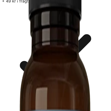
+
49
kr i fragt