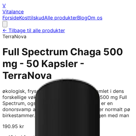
V
Vitalance
Forside
Kosttilskud
Alle produkter
Blog
Om os
← Tilbage til alle produkter
TerraNova
Full Spectrum Chaga 500
mg - 50 Kapsler -
TerraNova
økologisk, frysetørret chaga-svamp indsamlet i dens
forskellige vøkststadier. Terranova Chaga 500 mg Full
Spectrum, ogsø kendt som Chaga-svamp, er en
donorsvamp af løvføldende trøer og vokser normalt pø
birkestammer. Det er et kraftfuldt adaptogen med man
190.95
kr