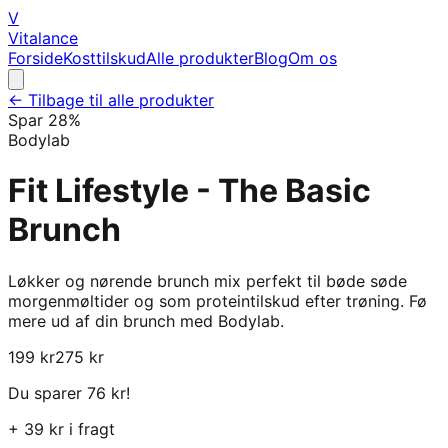
V
Vitalance
Forside
Kosttilskud
Alle produkter
Blog
Om os
← Tilbage til alle produkter
Spar
28
%
Bodylab
Fit Lifestyle - The Basic
Brunch
Løkker og nørende brunch mix perfekt til bøde søde
morgenmøltider og som proteintilskud efter trøning. Fø
mere ud af din brunch med Bodylab.
199
kr
275
kr
Du sparer
76
kr!
+
39
kr i fragt