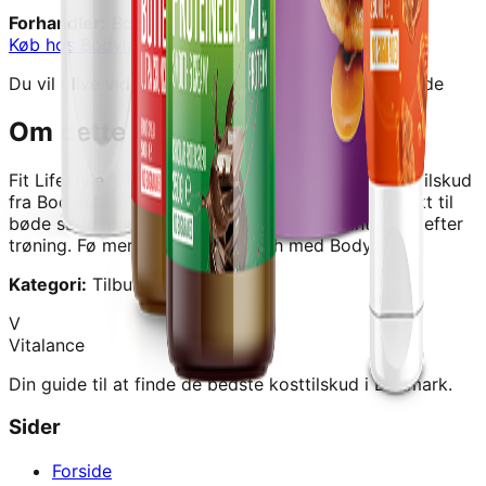
Forhandler:
Bodylab
Køb hos
Bodylab
→
Du vil blive videresendt til forhandlerens hjemmeside
Om dette produkt
Fit Lifestyle - The Basic Brunch
er et kvalitetskosttilskud
fra
Bodylab
.
Løkker og nørende brunch mix perfekt til
bøde søde morgenmøltider og som proteintilskud efter
trøning. Fø mere ud af din brunch med Bodylab.
Kategori:
Tilbud
V
Vitalance
Din guide til at finde de bedste kosttilskud i Danmark.
Sider
Forside