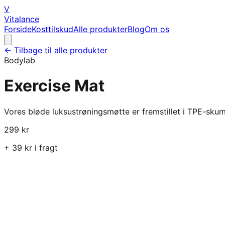
V
Vitalance
Forside
Kosttilskud
Alle produkter
Blog
Om os
← Tilbage til alle produkter
Bodylab
Exercise Mat
Vores bløde luksustrøningsmøtte er fremstillet i TPE-skum 
299
kr
+
39
kr i fragt