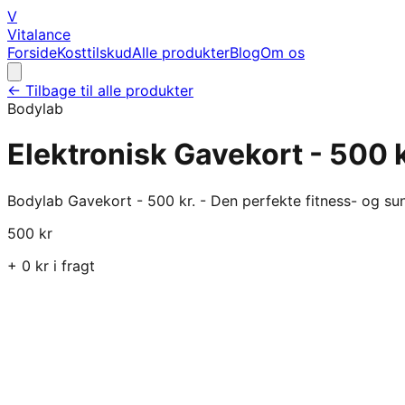
V
Vitalance
Forside
Kosttilskud
Alle produkter
Blog
Om os
← Tilbage til alle produkter
Bodylab
Elektronisk Gavekort - 500 k
Bodylab Gavekort - 500 kr. - Den perfekte fitness- og s
500
kr
+
0
kr i fragt