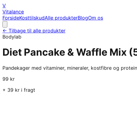
V
Vitalance
Forside
Kosttilskud
Alle produkter
Blog
Om os
← Tilbage til alle produkter
Bodylab
Diet Pancake & Waffle Mix (
Pandekager med vitaminer, mineraler, kostfibre og protein?
99
kr
+
39
kr i fragt