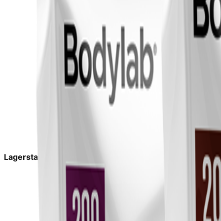
Lagerstatus:
På lager