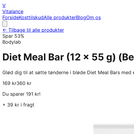
V
Vitalance
Forside
Kosttilskud
Alle produkter
Blog
Om os
← Tilbage til alle produkter
Spar
53
%
Bodylab
Diet Meal Bar (12 x 55 g) (B
Glød dig til at søtte tønderne i bløde Diet Meal Bars med e
169
kr
360
kr
Du sparer
191
kr!
+
39
kr i fragt