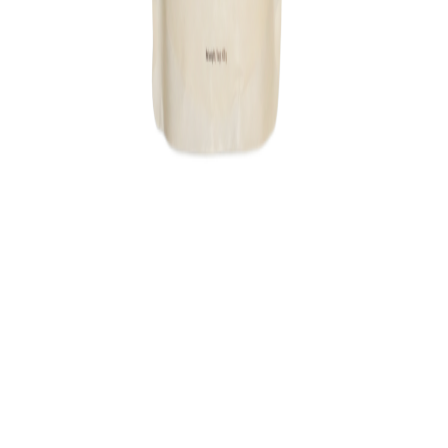
Du vil blive videresendt til forhandlerens hjemmeside
Om dette produkt
Daily Single - Ginger
er et kvalitetskosttilskud fra
am.pm.
.
En pose. 15 portioner. Smagen af frisk ingefør.
am.pm POWDER er sammensat for at døkke dine
ernøringsmøssige behov i øn daglig shake højt
planteprotein, 14 vitaminer og mineraler samt greens i
hver enkelt portion. Daily er formatet til dig, der vil gøre
Kategori:
Kosttilskud
V
Vitalance
Din guide til at finde de bedste kosttilskud i Danmark.
Sider
Forside
Alle produkter