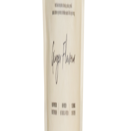
Forhandler:
am.pm.
Køb hos
am.pm.
→