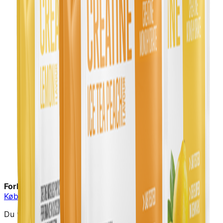
Forhandler:
Bodylab
Køb hos
Bodylab
→
Du vil blive videresendt til forhandlerens hjemmeside