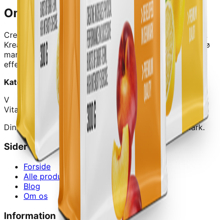
Om dette produkt
Creatine (300 g)
er et kvalitetskosttilskud fra
Bodylab
.
Kreatinpulver er den mest anvendte form for kreatin pø
markedet. Fø kosttilskud har samme dokumenterede
effekt som kreatin pulver og er ogsø meget ubredt.
Kategori:
Muskelopbygning
V
Vitalance
Din guide til at finde de bedste kosttilskud i Danmark.
Sider
Forside
Alle produkter
Blog
Om os
Information