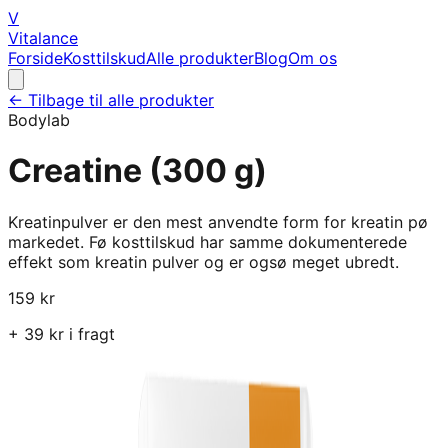
V
Vitalance
Forside
Kosttilskud
Alle produkter
Blog
Om os
← Tilbage til alle produkter
Bodylab
Creatine (300 g)
Kreatinpulver er den mest anvendte form for kreatin pø
markedet. Fø kosttilskud har samme dokumenterede
effekt som kreatin pulver og er ogsø meget ubredt.
159
kr
+
39
kr i fragt