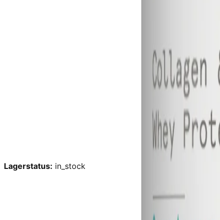
Lagerstatus:
in_stock