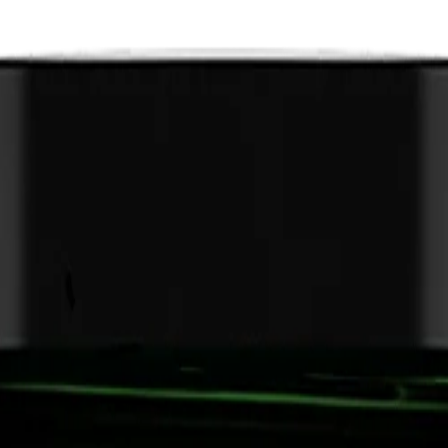
Protein - 300G - Puori
er kollagen og valleprotein, hvilket giver produktet en uni
iver 14 g protein