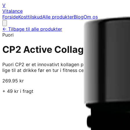
V
Vitalance
Forside
Kosttilskud
Alle produkter
Blog
Om os
← Tilbage til alle produkter
Puori
CP2 Active Collagen & Whey 
Puori CP2 er et innovativt kollagen produkt, som kombiner
lige til at drikke før en tur i fitness centret. En dosering g
269.95
kr
+
49
kr i fragt