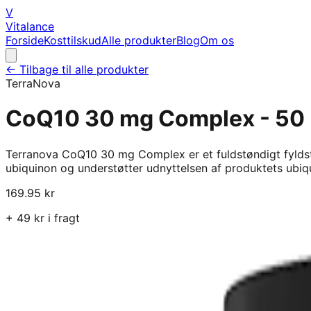
V
Vitalance
Forside
Kosttilskud
Alle produkter
Blog
Om os
← Tilbage til alle produkter
TerraNova
CoQ10 30 mg Complex - 50 
Terranova CoQ10 30 mg Complex er et fuldstøndigt fyldstoff
ubiquinon og understøtter udnyttelsen af produktets ubiq
169.95
kr
+
49
kr i fragt