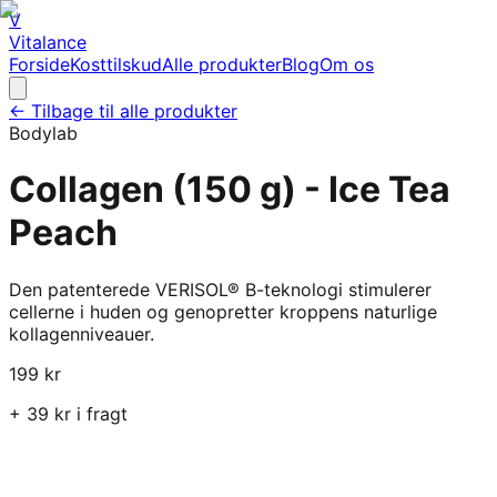
V
Vitalance
Forside
Kosttilskud
Alle produkter
Blog
Om os
← Tilbage til alle produkter
Bodylab
Collagen (150 g) - Ice Tea
Peach
Den patenterede VERISOL® B-teknologi stimulerer
cellerne i huden og genopretter kroppens naturlige
kollagenniveauer.
199
kr
+
39
kr i fragt