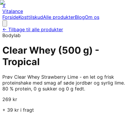
V
Vitalance
Forside
Kosttilskud
Alle produkter
Blog
Om os
← Tilbage til alle produkter
Bodylab
Clear Whey (500 g) -
Tropical
Prøv Clear Whey Strawberry Lime - en let og frisk
proteinshake med smag af søde jordbør og syrlig lime.
80 % protein, 0 g sukker og 0 g fedt.
269
kr
+
39
kr i fragt