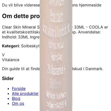
Du vil blive videresendt til forhandlerens hjemmeside
Om dette produkt
Clear Skin Mineral Sunscreen SPF30 - 33ML - COOLA
er
et kvalitetskosttilskud fra
Signaturshop
.
Anvendelse:
Indhold: 33ML Ingredienser:
Kategori:
Solbeskyttelse
V
Vitalance
Din guide til at finde de bedste kosttilskud i Danmark.
Sider
Forside
Alle produkter
Blog
Om os