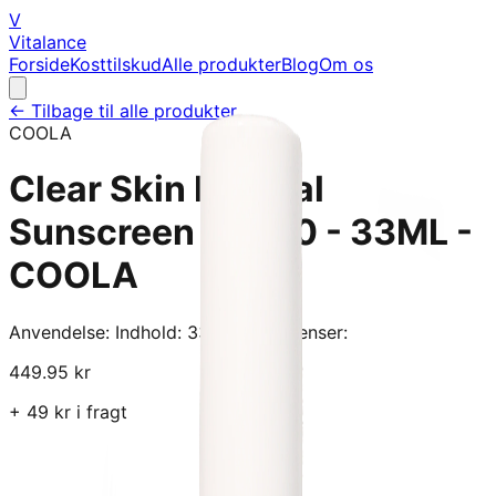
V
Vitalance
Forside
Kosttilskud
Alle produkter
Blog
Om os
← Tilbage til alle produkter
COOLA
Clear Skin Mineral
Sunscreen SPF30 - 33ML -
COOLA
Anvendelse: Indhold: 33ML Ingredienser:
449.95
kr
+
49
kr i fragt